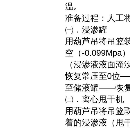
温。
准备过程：人工
㈠．浸渗罐
用葫芦吊将吊篮
空（-0.099M
（浸渗液液面淹没工
恢复常压至0位——
至储液罐——恢
㈡．离心甩干机
用葫芦吊将吊篮
着的浸渗液（甩