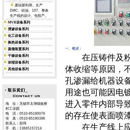
废硅胶利用、生产
DMC、硅油、107、整条
生产线的设计、包投产。
MVR设备系列
浸渗设备系列
化工设备系列
换热设备系列
一、概述：
蒸馏装置系列
在压铸件及
干燥设备系列
浓缩设备系列
体收缩等原因，
其他设备系列
孔渗漏给机器设
用途也可能因电
进入零件内部导
地 址：无锡市太湖镇板桥
村工业园
的存在使表面喷
电 话：0510-85180079
传 真：0510-85190396
联系人：邵伟
在生产线上应用
手 机：13665157214