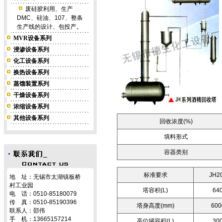
废硅胶利用、生产
DMC、硅油、107、整条
生产线的设计、包投产。
MVR设备系列
浸渗设备系列
化工设备系列
换热设备系列
蒸馏装置系列
干燥设备系列
浓缩设备系列
其他设备系列
回收浓度(%)
填料形式
容器类别
标准要求
JH2
地 址：无锡市太湖镇板桥
村工业园
塔容积(L)
64
电 话：0510-85180079
传 真：0510-85190396
塔身高度(mm)
600
联系人：邵伟
手 机：13665157214
高位罐容积(L)
30