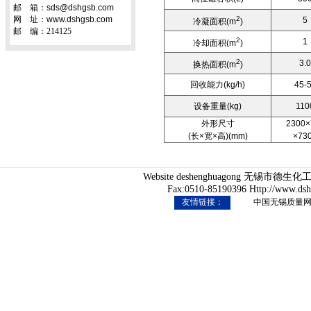
邮 箱：sds@dshgsb.com
网 址：www.dshgsb.com
2
5
冷凝面积(m
)
邮 编：214125
2
1
冷却面积(m
)
2
3.0
换热面积(m
)
回收能力(kg/h)
45-
设备重量(kg)
110
外形尺寸
2300×
(长×宽×高)(mm)
×73
Website deshenghuagong 无锡市
Fax:0510-85190396 Http://www.ds
友情链接：
中国无锡质量