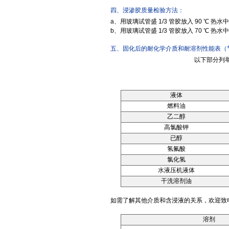
四、浸渗胶质量检验方法：
a、用玻璃试管盛 1/3 管胶放入 90 ℃ 热
b、用玻璃试管盛 1/3 管胶放入 70 ℃ 
五、固化后的耐化学介质和耐溶剂性能表（
以下部分列
液体
燃料油
乙二醇
高氯酸钾
已醇
氢氟酸
氯化氢
水液压机液体
干洗溶剂油
如需了解其他介质和含浸液的关系，欢迎致
溶剂