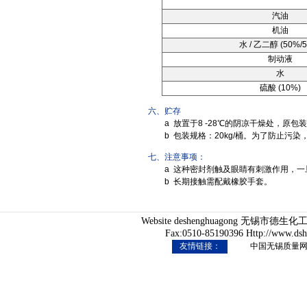
汽油
机油
水 / 乙二醇 (50%/
制动液
水
硫酸 (10%)
六、贮存
a 放置于8 -28℃的阴凉干燥处，原
b 包装规格：20kg/桶。为了防止污
七、注意事项：
a 这种密封剂触及眼睛有刺激作用，
b 长期接触需配戴橡胶手套。
Website deshenghuagong 无锡市
Fax:0510-85190396 Http://www.ds
友情链接：
中国无锡质量