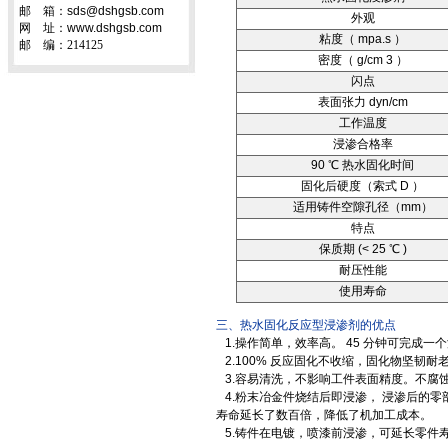
邮 箱：sds@dshgsb.com
外观
网 址：www.dshgsb.com
粘度（ mpa.s ）
邮 编：214125
密度（ g/cm 3 ）
闪点
表面张力 dyn/cm
工作温度
浸渗合格率
90 ℃ 热水固化时间
固化后硬度（索式 D ）
适用铸件空隙孔径（mm）
特点
保质期 (< 25 ℃ )
耐压性能
使用寿命
三、热水固化反应型浸渗剂的优点
1.操作简单，效率高。 45 分钟可完成一
2.100% 反应固化不收缩，固化物坚韧耐老
3.容易清洗，不影响工件表面精度。不腐
4.粉末冶金件烧结后即浸渗， 浸渗后的
寿命延长了数百倍，降低了机加工成本。
5.铸件在电镀，喷漆前浸渗，可延长零件