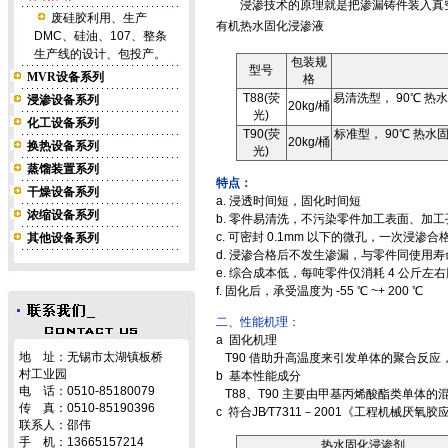
浸渗技术的原理就是把渗漏铸件装入真空
废硅胶利用、生产
有机热水固化浸渗液
DMC、硅油、107、整条
生产线的设计、包投产。
包装规
型号
MVR设备系列
格
T88(荧
易清洗型， 90℃ 热
浸渗设备系列
20kg/桶
光)
化工设备系列
T90(荧
标准型， 90℃ 热
20kg/桶
换热设备系列
光)
蒸馏装置系列
特点：
干燥设备系列
a. 浸透时间短，固化时间短
浓缩设备系列
b. 零件易清洗，不污染零件加工表面、加
c. 可密封 0.1mm 以下的微孔，一次浸渗合格
其他设备系列
d. 浸渗合格后不发生渗漏，与零件同使用寿
e. 综合成本低，每吨零件仅消耗 4 公斤左
f. 固化后，承受温度为 -55 ℃ ~+ 200 ℃
二、性能机理：
a 固化机理
地 址：无锡市太湖镇板桥
T90 借助升高温度来引发单体的聚合反
村工业园
b 基本性能成分
电 话：0510-85180079
T88、T90 主要由甲基丙烯酸酯类单体的
传 真：0510-85190396
c 符合JB∕T7311－2001《工程机械厌
联系人：邵伟
手 机：13665157214
热水固化浸渗剂